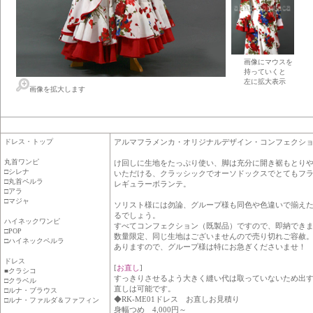
画像にマウスを
持っていくと
左に拡大表示
画像を拡大します
ドレス・トップ
アルマフラメンカ・オリジナルデザイン・コンフェクシ
丸首ワンピ
け回しに生地をたっぷり使い、脚は充分に開き裾もとり
□シレナ
いただける、クラッシックでオーソドックスでとてもフ
□丸首ペルラ
レギュラーボランテ。
□アラ
□マジャ
ソリスト様には勿論、グループ様も同色や色違いで揃え
るでしょう。
ハイネックワンピ
すべてコンフェクション（既製品）ですので、即納でき
□POP
数量限定、同じ生地はございませんので売り切れご容赦
□ハイネックペルラ
ありますので、グループ様は特にお急ぎくださいませ！
ドレス
[
お直し
]
■クラシコ
すっきりさせるよう大きく縫い代は取っていないため出
□クラベル
直しは可能です。
□ルナ・ブラウス
◆RK-ME01ドレス お直しお見積り
□ルナ・ファルダ＆ファフィン
身幅つめ 4,000円～