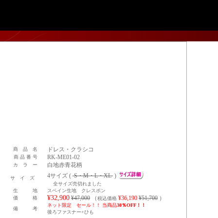
ドレス・クラシコ
商 品 名
RK-ME01-02
商 品 番 号
白地赤青花柄
カ ラ ー
4サイズ (
S・M・L・XL
)
サ イ ズ
全サイズ売切れました
生 地
スペイン生地 クレスポン
¥32,900
¥47,000
（
¥36,190
¥51,700
）
価 格
税込価格
ネット限定 セール！！ 当商品
30％OFF！！
備 考
後ろファスナー+ひも