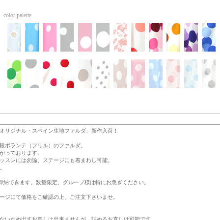
color palette
オリジナル・スペイン生地ファルダ、新作入荷！
段ボランテ（フリル）のファルダ。
がっております。
ッスンには勿論、ステージにも着まわし可能。
。
、即納できます。数量限定、グループ様は特にお急ぎください。
ージにて価格をご確認の上、ご注文下さいませ。
ないため出すお直しは出来ませんが、詰めるお直しは可能です。