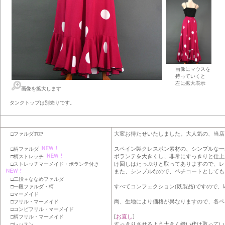
画像にマウスを
持っていくと
左に拡大表示
画像を拡大します
タンクトップは別売りです。
大変お待たせいたしました。大人気の、当店
□ファルダTOP
スペイン製クレスポン素材の、シンプルな一
□柄ファルダ
ボランテを大きくし、非常にすっきりと仕上
□柄ストレッチ
け回しはたっぷりと取ってありますので、レ
□ストレッチマーメイド・ボランテ付き
また、シンプルなので、ペチコートとしても
□二段＋ななめファルダ
すべてコンフェクション(既製品)ですので
□一段ファルダ・柄
□マーメイド
尚、生地により価格が異なりますので、各ペ
□フリル・マーメイド
□コンビフリル・マーメイド
[
お直し
]
□柄フリル・マーメイド
すっきりさせるよう大きく縫い代は取ってい
□レッスン