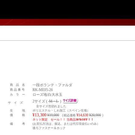
一段ボランテ・ファルダ
商 品 名
RK-ME05-26
商 品 番 号
ローズ地/白大水玉
カ ラ ー
2サイズ (
M・L
)
サ イ ズ
全サイズ売切れました
生 地
ポリエステル・しわ加工（スペイン生地）
¥13,300
¥19,000
（
¥14,630
¥20,900
）
価 格
税込価格
ネット限定 セール！！ 当商品
30％OFF！！
備 考
(お支払方法は、振込、または代引現金払いのみ）
後ろファスナー＆ホック