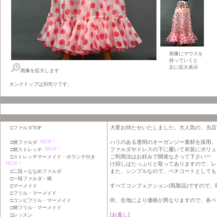
画像にマウスを
持っていくと
左に拡大表示
画像を拡大します
タンクトップは別売りです。
大変お待たせいたしました。大人気の、当店
□ファルダTOP
ハリのある透明のオーガンジー素材を採用。
□柄ファルダ
ファルダやドレスの下に履いて衣装にボリュ
□柄ストレッチ
ご利用法はお好みで開発なさって下さい^^
□ストレッチマーメイド・ボランテ付き
け回しはたっぷりと取ってありますので、レ
また、シンプルなので、ペチコートとしても
□二段＋ななめファルダ
□一段ファルダ・柄
すべてコンフェクション(既製品)ですので
□マーメイド
□フリル・マーメイド
尚、生地により価格が異なりますので、各ペ
□コンビフリル・マーメイド
□柄フリル・マーメイド
[
お直し
]
□レッスン