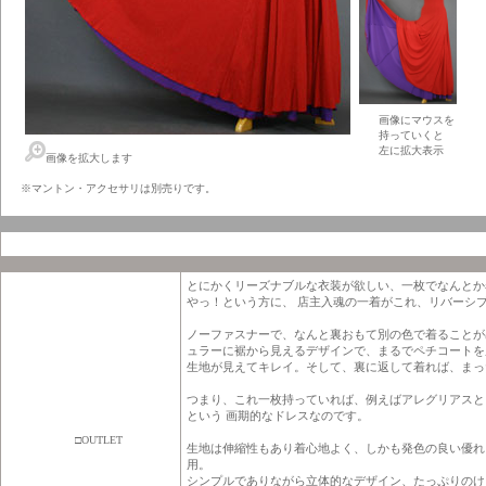
画像にマウスを
持っていくと
左に拡大表示
画像を拡大します
※マントン・アクセサリは別売りです。
とにかくリーズナブルな衣装が欲しい、一枚でなんとか
やっ！という方に、 店主入魂の一着がこれ、リバーシ
ノーファスナーで、なんと裏おもて別の色で着ることが
ュラーに裾から見えるデザインで、まるでペチコートを
生地が見えてキレイ。そして、裏に返して着れば、まっ
つまり、これ一枚持っていれば、例えばアレグリアスと
という 画期的なドレスなのです。
□OUTLET
生地は伸縮性もあり着心地よく、しかも発色の良い優れ
用。
シンプルでありながら立体的なデザイン、たっぷりのけ