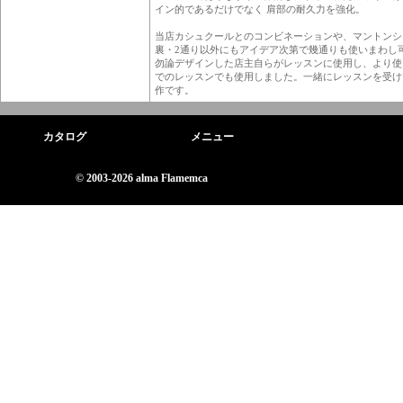
イン的であるだけでなく 肩部の耐久力を強化。
当店カシュクールとのコンビネーションや、マントンシ
裏・2通り以外にもアイデア次第で幾通りも使いまわし
勿論デザインした店主自らがレッスンに使用し、より使
でのレッスンでも使用しました。一緒にレッスンを受け
作です。
カタログ
メニュー
© 2003-2026 alma Flamemca