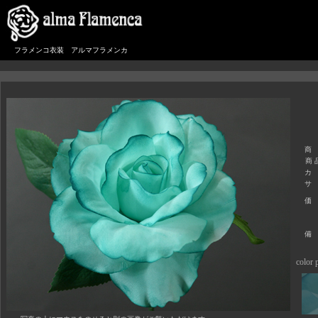
フラメンコ衣装 アルマフラメンカ
商
商 
カ
サ
価
備
color p