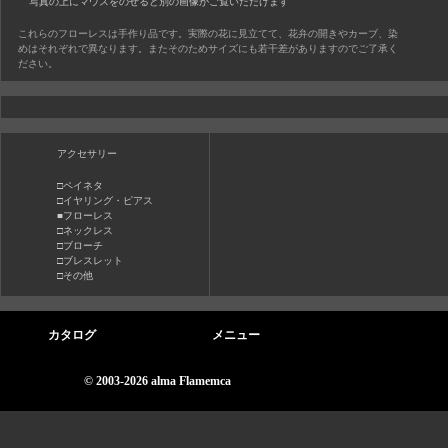
写真の上にマウスをのせると別の画像がご覧いただけます
これらのフローレスは手作り品です。実際の花に見立てて、花弁の開きやカーブ、染
めはそれぞれで異なります。またそのためサイズにも若干差がありますのでご了承く
ださい。
アクセサリー
□ペイネタ
□イヤリング・ピアス
■フローレス
□ネックレス
□ブローチ
□ブレスレット
□その他
カタログ
メニュー
© 2003-2026 alma Flamemca