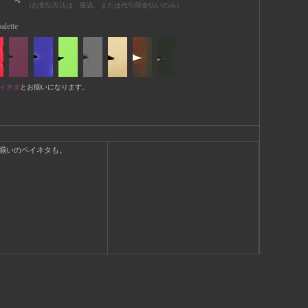
(お支払方法は、振込、または代引現金払いのみ）
alette
イネタ
とお揃いになります。
揃いのペイネタも。