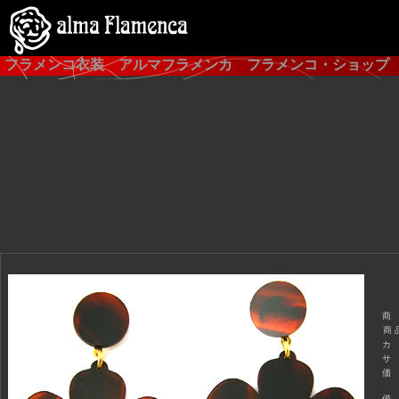
フラメンコ衣装 アルマフラメンカ フラメンコ・ショップ
商
商 
カ
サ
価
備