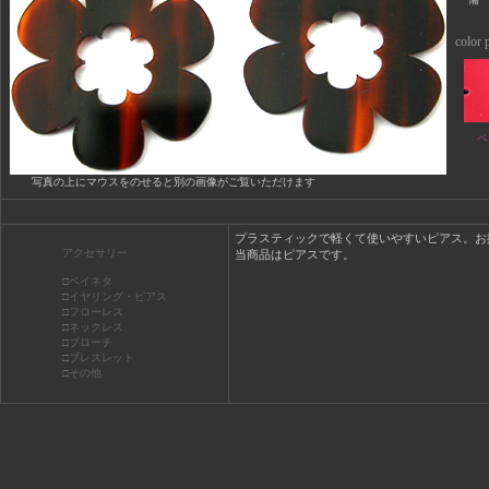
color p
ペ
写真の上にマウスをのせると別の画像がご覧いただけます
プラスティックで軽くて使いやすいピアス。お
アクセサリー
当商品はピアスです。
□ペイネタ
□イヤリング・ピアス
□フローレス
□ネックレス
□ブローチ
□ブレスレット
□その他