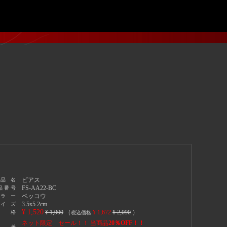
ピアス
 品 名
FS-AA22-BC
品 番 号
ベッコウ
 ラ ー
3.5x5.2cm
 イ ズ
¥ 1,520
¥ 1,900
（
¥ 1,672
¥ 2,090
）
 格
税込価格
ネット限定 セール！！ 当商品
20％OFF！！
 考