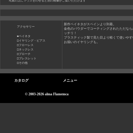
写真の上にマウスをのせると別の画像がご覧いただけます
新作ペイネタがスペインより到着。
アクセサリー
金色のパウダーでコーティングされたただなら
ッチリ！
■ペイネタ
プラスティック製で見た目より軽くて使いやす
□イヤリング・ピアス
お揃いのイヤリングも。
□フローレス
□ネックレス
□ブローチ
□ブレスレット
□その他
カタログ
メニュー
© 2003-2026 alma Flamemca