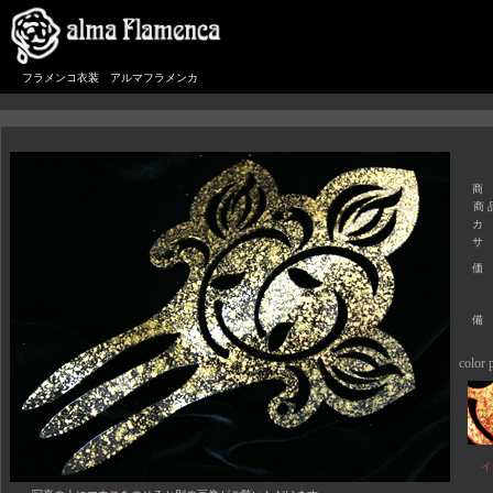
フラメンコ衣装 アルマフラメンカ
商
商 
カ
サ
価
備
color p
イ