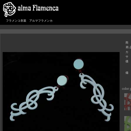
フラメンコ衣装 アルマフラメンカ
商
商 
カ
サ
価
備
color p