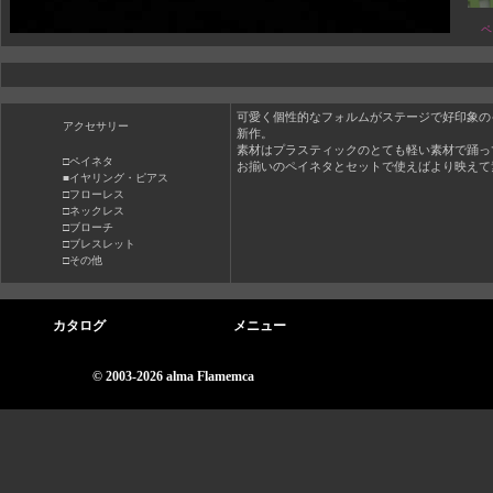
ペ
可愛く個性的なフォルムがステージで好印象の
アクセサリー
新作。
素材はプラスティックのとても軽い素材で踊っ
□ペイネタ
お揃いのペイネタとセットで使えばより映えて
■イヤリング・ピアス
□フローレス
□ネックレス
□ブローチ
□ブレスレット
□その他
カタログ
メニュー
© 2003-2026 alma Flamemca