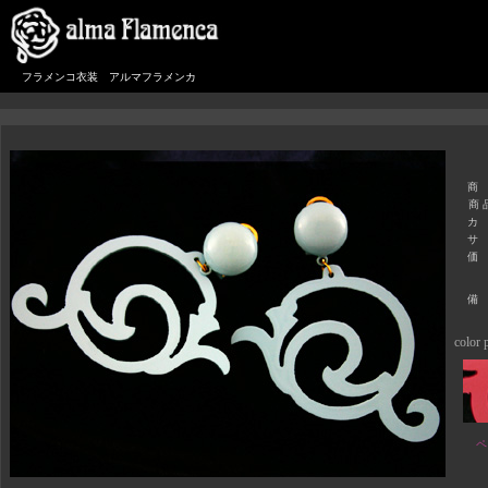
フラメンコ衣装 アルマフラメンカ
商
商 
カ
サ
価
備
color p
ペ