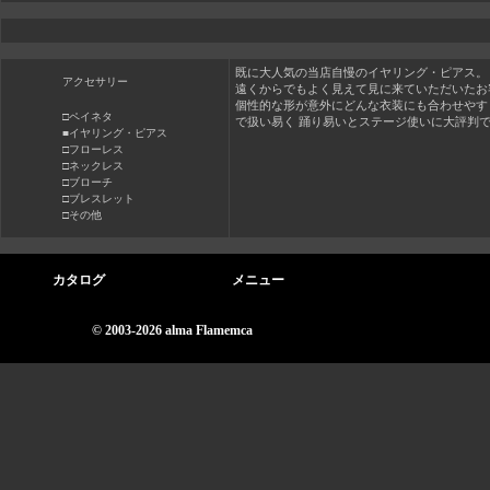
既に大人気の当店自慢のイヤリング・ピアス。
アクセサリー
遠くからでもよく見えて見に来ていただいたお
個性的な形が意外にどんな衣装にも合わせやす
□ペイネタ
で扱い易く 踊り易いとステージ使いに大評判
■イヤリング・ピアス
□フローレス
□ネックレス
□ブローチ
□ブレスレット
□その他
カタログ
メニュー
© 2003-2026 alma Flamemca