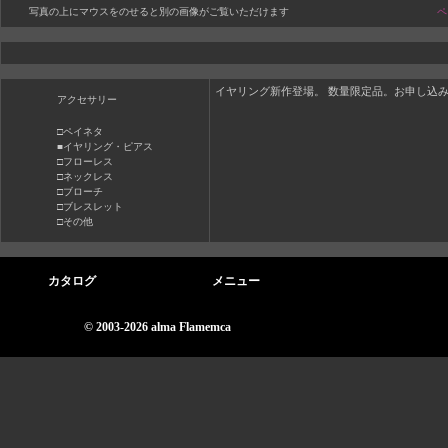
写真の上にマウスをのせると別の画像がご覧いただけます
ペ
イヤリング新作登場。 数量限定品。お申し込
アクセサリー
□ペイネタ
■イヤリング・ピアス
□フローレス
□ネックレス
□ブローチ
□ブレスレット
□その他
カタログ
メニュー
© 2003-2026 alma Flamemca