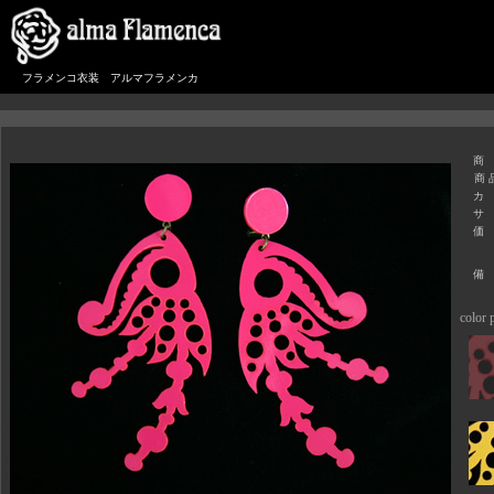
フラメンコ衣装 アルマフラメンカ
商
商 
カ
サ
価
備
color p