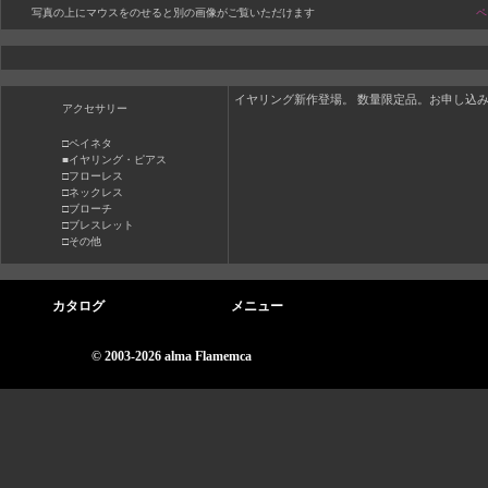
写真の上にマウスをのせると別の画像がご覧いただけます
ペ
イヤリング新作登場。 数量限定品。お申し込
アクセサリー
□ペイネタ
■イヤリング・ピアス
□フローレス
□ネックレス
□ブローチ
□ブレスレット
□その他
カタログ
メニュー
© 2003-2026 alma Flamemca