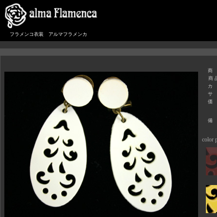
フラメンコ衣装 アルマフラメンカ
商
商 
カ
サ
価
備
color p