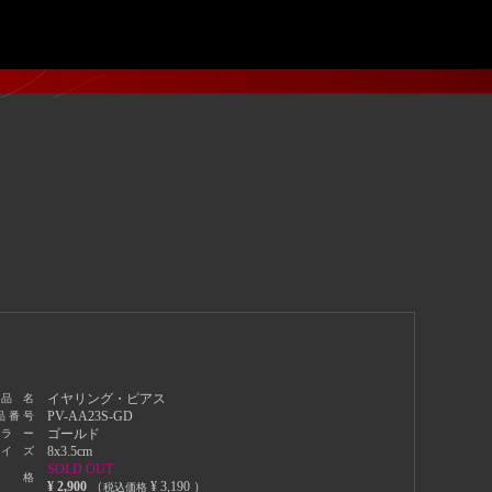
イヤリング・ピアス
 品 名
PV-AA23S-GD
品 番 号
ゴールド
 ラ ー
8x3.5cm
 イ ズ
SOLD OUT
 格
¥ 2,900
（
¥ 3,190 ）
税込価格