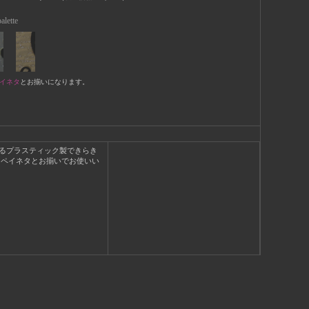
alette
イネタ
とお揃いになります。
るプラスティック製できらき
、ペイネタとお揃いでお使いい