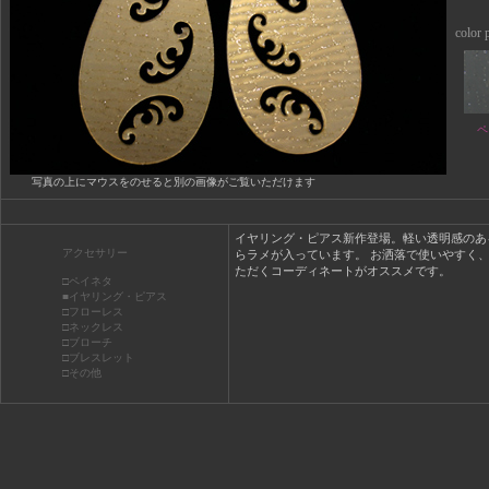
color p
ペ
写真の上にマウスをのせると別の画像がご覧いただけます
イヤリング・ピアス新作登場。軽い透明感のあ
アクセサリー
らラメが入っています。 お洒落で使いやすく
ただくコーディネートがオススメです。
□ペイネタ
■イヤリング・ピアス
□フローレス
□ネックレス
□ブローチ
□ブレスレット
□その他