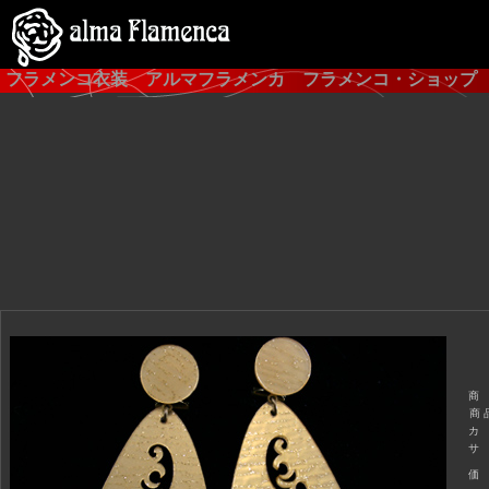
フラメンコ衣装 アルマフラメンカ フラメンコ・ショップ
商
商 
カ
サ
価