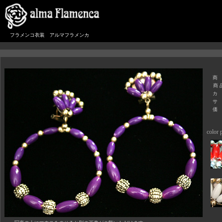
フラメンコ衣装 アルマフラメンカ
商
商 
カ
サ
価
color p