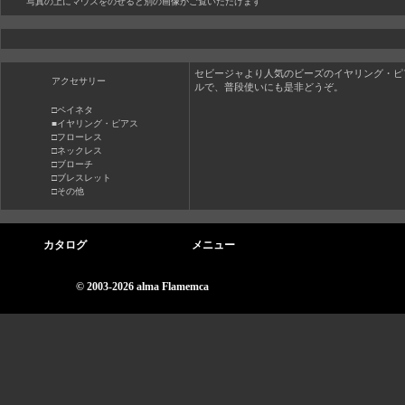
写真の上にマウスをのせると別の画像がご覧いただけます
セビージャより人気のビーズのイヤリング・ピ
アクセサリー
ルで、普段使いにも是非どうぞ。
□ペイネタ
■イヤリング・ピアス
□フローレス
□ネックレス
□ブローチ
□ブレスレット
□その他
カタログ
メニュー
© 2003-2026 alma Flamemca