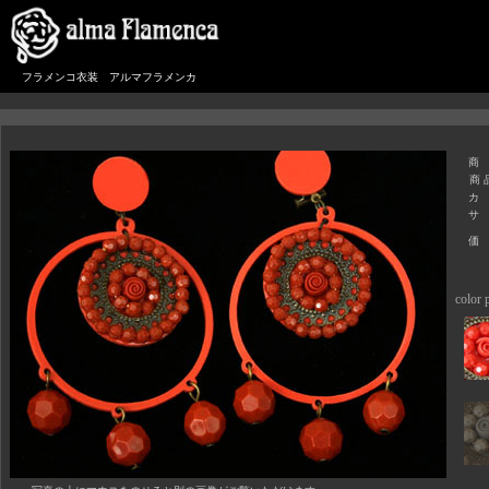
フラメンコ衣装 アルマフラメンカ
商
商 
カ
サ
価
color p