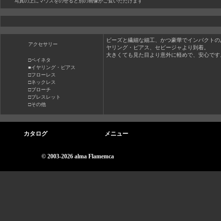
写真の上にマウスをのせると別の画像がご覧いただけます
ビーズと繊細な細工、かつ豪華でインパクトの
アクセサリー
ヤリング・ピアス、セビージャより到着。
大きくても見た目より意外に軽めで、安心です
□ペイネタ
■イヤリング・ピアス
□フローレス
□ネックレス
□ブローチ
□ブレスレット
□その他
カタログ
メニュー
© 2003-2026 alma Flamemca