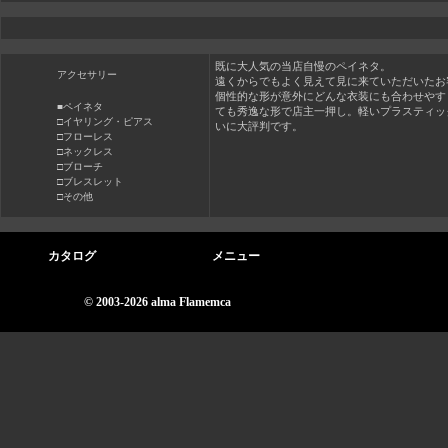
既に大人気の当店自慢のペイネタ。
アクセサリー
遠くからでもよく見えて見に来ていただいたお
個性的な形が意外にどんな衣装にも合わせやす
■ペイネタ
ても秀逸な形で店主一押し。軽いプラスティッ
□イヤリング・ピアス
いに大評判です。
□フローレス
□ネックレス
□ブローチ
□ブレスレット
□その他
カタログ
メニュー
© 2003-2026 alma Flamemca