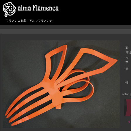
フラメンコ衣装 アルマフラメンカ
商
商 
カ
サ
価
備
color p
イ