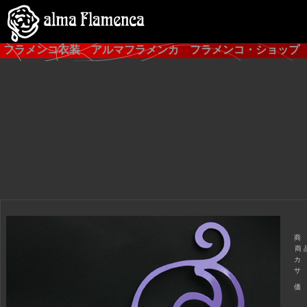
フラメンコ衣装 アルマフラメンカ フラメンコ・ショップ
商
商 
カ
サ
価