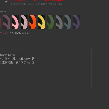
ネット限定 セール！！ 当商品
20％OFF！！
 考
(お支払方法は、振込、または代引現金払いのみ）
alette
ヤリング
とお揃いになります。
客様にも好評。
く、前から見ても後ろから見
ク素材で扱い易くステージ使