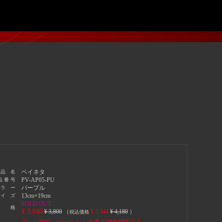
ペイネタ
 品 名
PV-AP05-PU
品 番 号
パープル
 ラ ー
13cm×19cm
 イ ズ
SOLD OUT
 格
¥ 3,040
¥ 3,800
（
¥ 3,344
¥ 4,180
）
税込価格