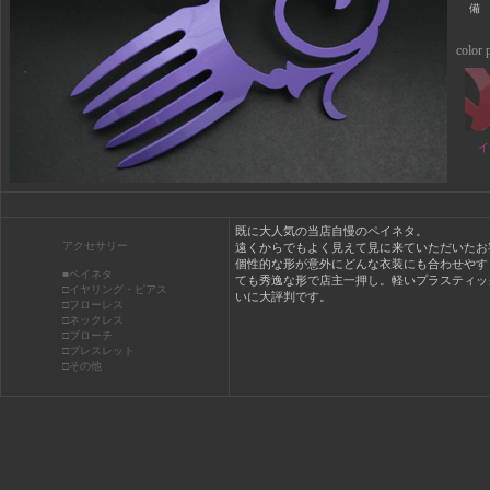
備
color p
イ
既に大人気の当店自慢のペイネタ。
アクセサリー
遠くからでもよく見えて見に来ていただいたお
個性的な形が意外にどんな衣装にも合わせやす
■ペイネタ
ても秀逸な形で店主一押し。軽いプラスティッ
□イヤリング・ピアス
いに大評判です。
□フローレス
□ネックレス
□ブローチ
□ブレスレット
□その他