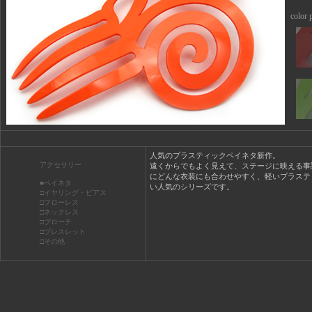
color p
人気のプラスティックペイネタ新作。
アクセサリー
遠くからでもよく見えて、ステージに映える事
にどんな衣装にも合わせやすく、軽いプラステ
■ペイネタ
い人気のシリーズです。
□イヤリング・ピアス
□フローレス
□ネックレス
□ブローチ
□ブレスレット
□その他