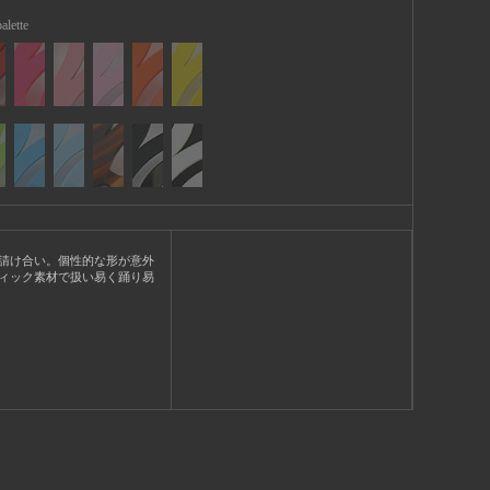
alette
請け合い。個性的な形が意外
ィック素材で扱い易く踊り易