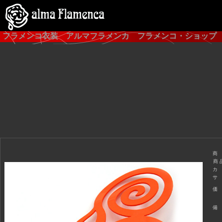
フラメンコ衣装 アルマフラメンカ フラメンコ・ショップ
商
商 
カ
サ
価
備