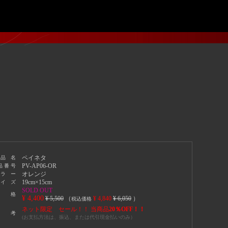
ペイネタ
 品 名
PV-AP06-OR
品 番 号
オレンジ
 ラ ー
19cm×15cm
 イ ズ
SOLD OUT
 格
¥ 4,400
¥ 5,500
（
¥ 4,840
¥ 6,050
）
税込価格
ネット限定 セール！！ 当商品
20％OFF！！
 考
(お支払方法は、振込、または代引現金払いのみ）