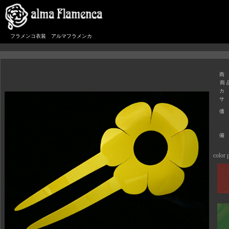
フラメンコ衣装 アルマフラメンカ
商
商 
カ
サ
価
備
color p