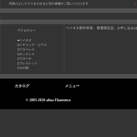
写真の上にマウスをのせると別の画像がご覧いただけます
イ
ペイネタ新作登場。 数量限定品。お申し込み
アクセサリー
■ペイネタ
□イヤリング・ピアス
□フローレス
□ネックレス
□ブローチ
□ブレスレット
□その他
カタログ
メニュー
© 2003-2026 alma Flamemca