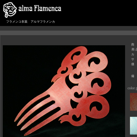
フラメンコ衣装 アルマフラメンカ
商
商 
カ
サ
価
備
color p