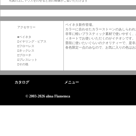
写真の上にマウスをのせると別の画像がご覧いただけます
ペイネタ新作登場。
アクセサリー
カラーに合わせたカラーストーンのあしらわれ
非常に軽いプラスティック素材で使いやすく、
■ペイネタ
ィネートでお使いいただくのがイチオシです。
□イヤリング・ピアス
普段に使いたいぐらいのクオリティーで、是非
□フローレス
各色限定一点のみなので、お気に入りの色はお
□ネックレス
□ブローチ
□ブレスレット
□その他
カタログ
メニュー
© 2003-2026 alma Flamemca