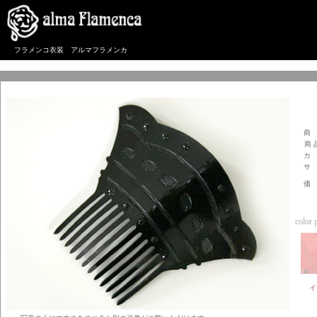
フラメンコ衣装 アルマフラメンカ
商
商 
カ
サ
価
color p
イ