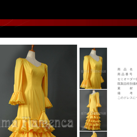
商 品 名
商 品 番 号
セミオーダー
既製品特別価
素 材
備 考
このドレスに