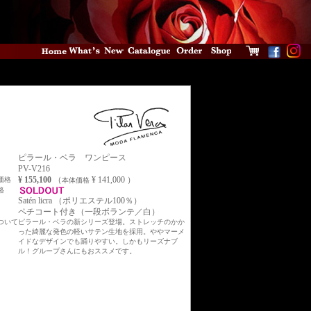
ピラール・ベラ ワンピース
PV-V216
¥ 155,100
（
¥ 141,000 ）
価格
本体価格
格
Satén licra （ポリエステル100％）
ペチコート付き（一段ボランテ／白）
ついて
ピラール・ベラの新シリーズ登場。ストレッチのかか
った綺麗な発色の軽いサテン生地を採用。ややマーメ
イドなデザインでも踊りやすい。しかもリーズナブ
ル！グループさんにもおススメです。