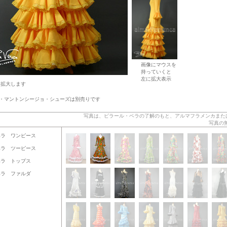
画像にマウスを
持っていくと
左に拡大表示
を拡大します
・マントンシージョ・シューズは別売りです
写真は、ピラール・ベラの了解のもと、アルマフラメンカまたは プロ
写真の
ベラ ワンピース
ベラ ツーピース
ベラ トップス
ベラ ファルダ