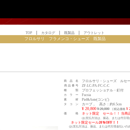
|
|
|
TOP
カタログ
既製品
アウトレット
フロルサリ フラメンコ・シューズ 既製品
フロルサリ・シューズ ルセ
商 品 名
ZF-LC-PA-FC-C-C
商 品 番 号
プロフェッショナル・釘付
種 類
Fucsia
カ ラ ー
Piel&Ante(コンビ)
素 材
カーブ， 高さ：約6.5cm
タ コ ン
¥ 20,800
¥ 26,000
（
¥ 
税込価格
ネット限定 セール！！ 当商
価 格
(お支払方法は、振込、または代引現
ネット限定セール
20％OFF！！
(お支払方法は、振込、または代引現金払いの