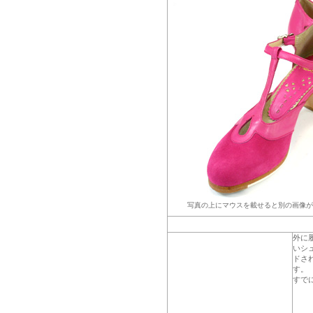
写真の上にマウスを載せると別の画像が
外に履
いシ
ドさ
す。
すで