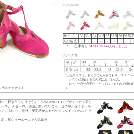
color palette
サイズ
33
33.5
34
34.5
35
35.5
36
36.5
3
AA(幅広)
-
-
-
○
-
○
-
-
-
○･･･在庫有り
34.5AA,35.5AA入荷しました
◇サイズ表
*上記サイズは、あくまでも目安であり、スペイン
サイズと対応するものではありません。
また、一点一点手作りをしておりますので個体差
ご覧いただけます
す。
いて行きたくなりそうな、PielとAnteのコンビがまったく新し
ューズ、 ルセーロ。側面が開いていても、足の甲が深くホール
れているので、 意外に安定感があるバックルタイプのベルトで
に名古屋ショールームで人気爆発。