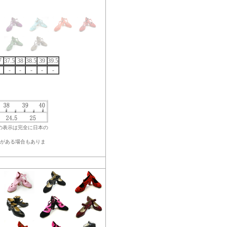
7
37.5
38
38.5
39
39.5
-
-
-
-
-
の表示は完全に日本の
がある場合もありま