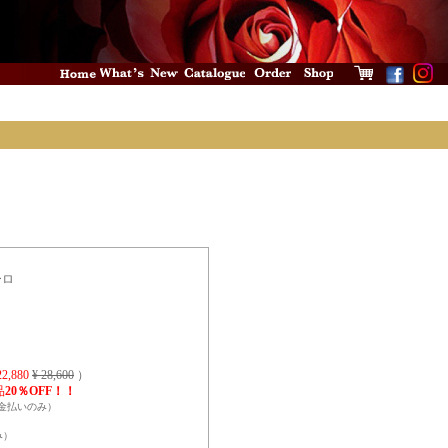
ーロ
22,880
¥ 28,600
）
品
20％OFF！！
金払いのみ）
み）