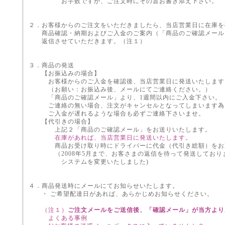
お手数ですが、ご注文時にその旨お書き添え下さい。
２．お客様からのご注文をいただきましたら、当店営業日に在庫を
商品確認・納期およびご入金のご案内（「商品のご確認メール
返信させていただきます。（注１）
３．商品の発送
【お振込みの場合】
お客様からのご入金を確認後、当店営業日に発送いたします
（お願い：お振込み後、メールにてご連絡ください。）
「商品のご確認メール」より、1週間以内にご入金下さい。
ご連絡の無い場合、注文がキャンセルとなってしまいます為
ご入金が遅れるような場合も必ずご連絡下さいませ。
【代引きの場合】
上記２「商品のご確認メール」をお送りいたします。
在庫があれば、当店営業日に発送いたします。
商品お受け取り時にドライバーに代金（代引き総額）をお
（2008年5月まで、お客さまの返信を待って発送しておりまし
システムを変更いたしました)
４．商品発送時にメールにてお知らせいたします。
・ ご希望配達日があれば、あらかじめお知らせください。
（注１）
ご注文メールをご送信後、「確認メール」が当方より
よくある事例