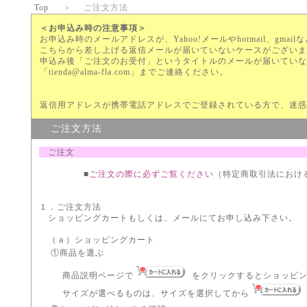
Top
＞
ご注文方法
＜お申込み時の注意事項＞
お申込み時のメールアドレスが、Yahoo!メールやhotmail、gma
こちらから差し上げる返信メールが届いていないケースがございま
申込み後「ご注文のお受付」というタイトルのメールが届いていな
「tienda@alma-fla.com」までご連絡ください。
返信用アドレスが携帯電話アドレスでご登録されている方で、迷惑メー
ご注文方法
ご注文
■
ご注文の際に必ずご覧ください
（特定商取引法におけ
１．ご注文方法
ショッピングカートもしくは、メールにてお申し込み下さい。
（ａ）ショッピングカート
①商品を選ぶ
商品説明ページで
をクリックするとショッピ
サイズが選べるものは、サイズを選択してから