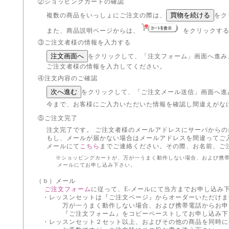
②ショッピングカートの確認
複数の商品をいっしょにご注文の際は、
をク
また、商品説明ページからは、
をクリックす
③ご注文者様の情報を入力する
をクリックして、「注文フォーム」画面へ進み
ご注文者様の情報を入力してください。
④注文内容のご確認
をクリックして、「ご注文メール送信」画面へ進
今まで、お客様にご入力いただいた情報を確認し間違えがな
⑤ご注文完了
注文完了です。 ご注文者様のメールアドレスにサーバから
もし、メールが届かない場合はメールアドレスを間違ってご
メールにて
こちら
までご連絡ください。その際、お名前、ご
※ショッピングカートが、万が一うまく動作しない場合、および携
メールにてお申し込み下さい。
（ｂ）メール
ご注文フォーム
に従って、E-メールにて当方までお申し込み
・レッスンセットは『ご注文ページ』からオーダーいただけま
万が一うまく動作しない場合、および携帯電話からお申し
『ご注文フォーム』をコピーペーストしてお申し込み下
・レッスンセット２セット以上、およびその他の商品を同時に