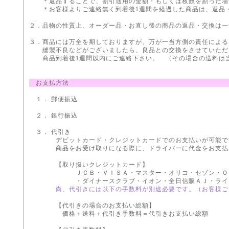
＊返品することで、割引適用の金額・もしくは枚数を割った場
＊お客様よりご連絡無く到着後1週間を経過した商品は、返品
２．品物の性質上、オーダー品・お直し後の商品の返品・交換は一
３．商品には万全を期しておりますが、万が一当方側の責任による
縫製不良などがございましたら、良品との交換をさせていただ
商品到着後1週間以内にご連絡下さい。 （その場合の送料は当
お支払方法
１． 郵便振込
２． 銀行振込
３． 代引き
デビットカード・クレジットカードでのお支払いが可能で
商品をお受け取りになる際に、ドライバーに代金をお支払
【取り扱いクレジットカード】
ＪＣＢ・ＶＩＳＡ・マスター・オリコ・セゾン・ＯＭＣ
・ダイナースクラブ・イオン・全日信販ＡＪ・ライフ・
尚、代引きには以下の手数料が別途必要です。（お客様ご
【代引きの場合のお支払い総額】
価格＋送料＋代引き手数料＝代引きお支払い総額