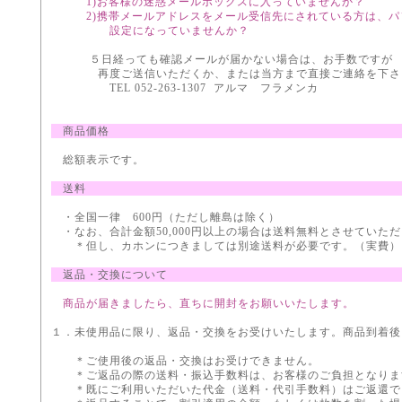
1)お客様の迷惑メールボックスに入っていませんか？
2)携帯メールアドレスをメール受信先にされている方は、パ
設定になっていませんか？
５日経っても確認メールが届かない場合は、お手数ですが
再度ご送信いただくか、または当方まで直接ご連絡を下さ
TEL 052-263-1307 アルマ フラメンカ
商品価格
総額表示です。
送料
・全国一律 600円（ただし離島は除く）
・なお、合計金額50,000円以上の場合は送料無料とさせていた
＊但し、カホンにつきましては別途送料が必要です。（実費）
返品・交換について
商品が届きましたら、直ちに開封をお願いいたします。
１．未使用品に限り、返品・交換をお受けいたします。商品到着後
＊ご使用後の返品・交換はお受けできません。
＊ご返品の際の送料・振込手数料は、お客様のご負担となりま
＊既にご利用いただいた代金（送料・代引手数料）はご返還で