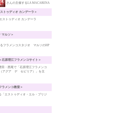
さんの主催するLA MACARENA
A＜エストゥディオ カンデーラ＞
エストゥディオ カンデーラ
ジオ マルソ＞
るフラメンコスタジオ マルソのHP
nco Site＜石原理江フラメンコサイト＞
豊田・西尾で「石原理江フラメンコ
villa（アグア デ セビリア）」を主
宮川静代フラメンコ教室＞
る「エストゥディオ・エル・ブリジ