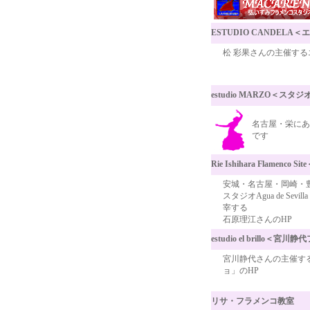
ESTUDIO CANDEL
松 彩果さんの主催する
estudio MARZO＜スタ
名古屋・栄にあ
です
Rie Ishihara Flame
安城・名古屋・岡崎・
スタジオAgua de Se
宰する
石原理江さんのHP
estudio el brillo＜
宮川静代さんの主催す
ョ」のHP
リサ・フラメンコ教室