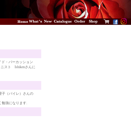
イド・パーカッション
ト Ishikenさんに
真理子（バイレ）さんの
く勉強になります.