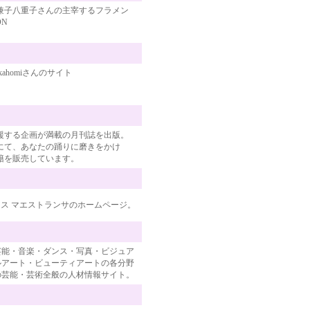
兼子八重子さんの主宰するフラメン
ON
ahomiさんのサイト
援する企画が満載の月刊誌を出版。
にて、あなたの踊りに磨きをかけ
籍を販売しています。
ス マエストランサのホームページ。
芸能・音楽・ダンス・写真・ビジュア
ルアート・ビューティアートの各分野
の芸能・芸術全般の人材情報サイト。
ト