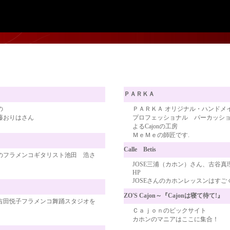
ＰＡＲＫＡ
の
ＰＡＲＫＡ オリジナル・ハンドメ
藤おりはさん
プロフェッショナル パーカッショニス
よるCajonの工房
ＭｅＭｅの師匠です.
Calle Betis
のフラメンコギタリスト池田 浩さ
JOSE三浦（カホン）さん、古谷
HP
JOSEさんのカホンレッスンはすご
ト
ZO'S Cajon～『Cajonは寝て待て!』
吉田悦子フラメンコ舞踊スタジオを
Ｃａｊｏｎのビックサイト
カホンのマニアはここに集合！