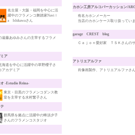
カホン工房アルコパーカッション/ARCO pe
名古屋・大阪・福岡を中心に活
躍中のフラメンコ舞踏家Naviｌ
有名カホンメーカー
a Ishikawaさん
当店のカホンケース取り扱ってい
garage CREST blog
の遠藤あゆみさんの主宰するフラメ
Ｃａｊｏｎ愛好家 ＴＳＫさんのサ
デミア
アトリエアルファ
北海道を中心に活躍中の草野櫻子さ
コアカデミア
肖像画製作、アトリエアルファさ
tudio Reina-
東京・目黒のフラメンコダンス教
室を主宰する水村繁子さん
ーテ
群馬県を拠点に活躍中の蜂須夕子
さんのフラメンコスタジオ