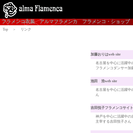
フラメンコ衣装 アルマフラメンカ フラメンコ・ショップ
Top
＞
リンク
加藤おりはweb site
名古屋を中心に活躍中
フラメンコダンサー加
池田 浩web site
名古屋を中心に活躍中
ん
吉田悦子フラメンコサイ
神戸を中心に活躍中の
主宰する吉田悦子さん